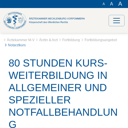
A
A
A
Ärztekammer M-V
Ärztin & Arzt
Fortbildung
Fortbildungsangebot
Notarztkurs
80 STUNDEN KURS-
WEITERBILDUNG IN
ALLGEMEINER UND
SPEZIELLER
NOTFALLBEHANDLUN
G